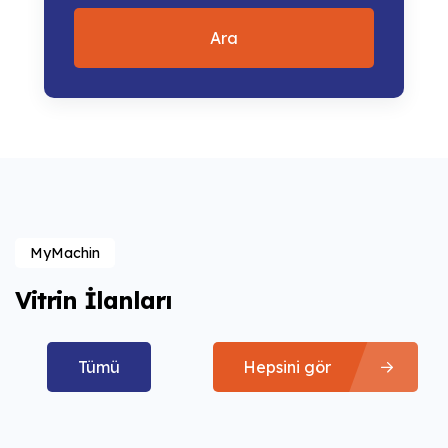
Ara
MyMachin
Vitrin İlanları
Tümü
Hepsini gör