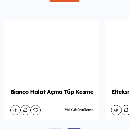
Bianco Halat Açma Tüp Kesme
Eltek
758 Görüntüleme