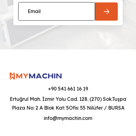
+90 541 661 16 19
Ertuğrul Mah. İzmir Yolu Cad. 128. (270) Sok.Tuşpa
Plaza No: 2 A Blok Kat: 5Ofis: 55 Nilüfer / BURSA
info@mymachin.com