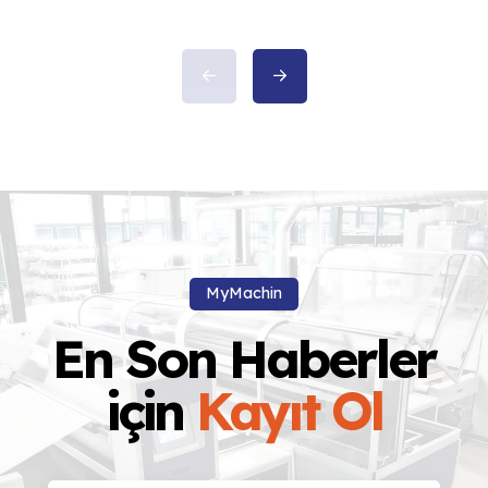
laboret dolore magna aliqua. Ut
enim ad minim veniam […]
MyMachin
En Son Haberler
için
Kayıt Ol