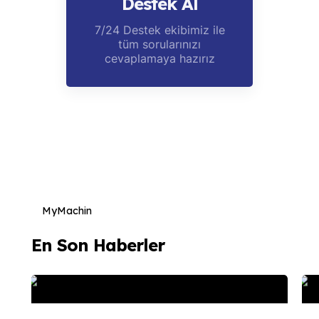
Destek Al
7/24 Destek ekibimiz ile
tüm sorularınızı
cevaplamaya hazırız
MyMachin
En Son Haberler