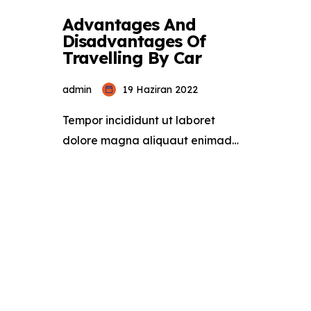
Advantages And
Disadvantages Of
Travelling By Car
admin
19 Haziran 2022
Tempor incididunt ut laboret
dolore magna aliquaut enimad
mini veniam quis nostrud exrciton.
Lorem ipsum dolor sit amet,
consectetur adipisicing elit sed
eiusmod tempor incididunt labore
dolore magna aliqua quis nostrud.
Lorem ipsum dolor sit amet, con
sectetur adipisicing elit, sed do
eiusmod tempor. Incididunt ut