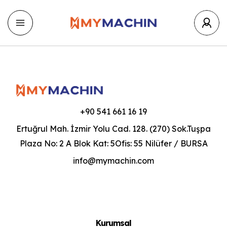
+90 541 661 16 19
Ertuğrul Mah. İzmir Yolu Cad. 128. (270) Sok.Tuşpa
Plaza No: 2 A Blok Kat: 5Ofis: 55 Nilüfer / BURSA
info@mymachin.com
Kurumsal