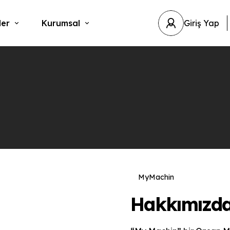
ler
Kurumsal
USD
Giriş Yap
MyMachin
Hakkımızd