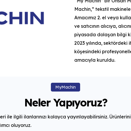
“My Machin” bir Onsan Mak
Machin,” tekstil makinele
Amacımız 2. el veya kulla
ve satıcının alıcıya, alıc
piyasada dolaşan bilgi ki
2023 yılında, sektördeki 
köşesindeki profesyonel
amacıyla kuruldu.
MyMachin
Neler Yapıyoruz?
i ile ilgili ilanlarınızı kolayca yayınlayabilirsiniz. Ürünlerin
ımcı oluyoruz.