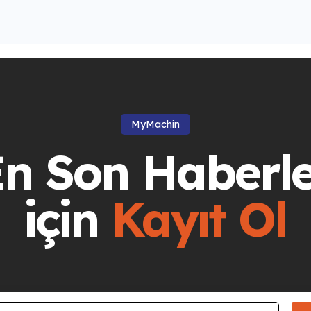
MyMachin
n Son Haberl
için
Kayıt Ol