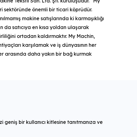
ine Tekstil San. Ltd. Şti. kuruluşudur. “My
ri sektöründe önemli bir ticari köprüdür.
nılmamış makine satışlarında ki karmaşıklığı
ının da satıcıya en kısa yoldan ulaşarak
rliliğini ortadan kaldırmaktır. My Machin,
ihtiyaçları karşılamak ve iş dünyasının her
ler arasında daha yakın bir bağ kurmak
izi geniş bir kullanıcı kitlesine tanıtmanıza ve