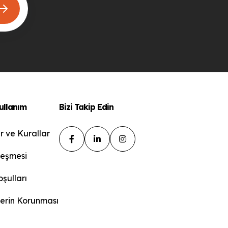
Kullanım
Bizi Takip Edin
r ve Kurallar
leşmesi
şulları
ilerin Korunması