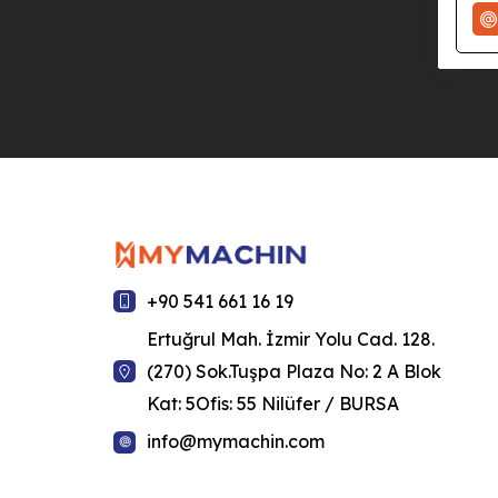
+90 541 661 16 19
Ertuğrul Mah. İzmir Yolu Cad. 128.
(270) Sok.Tuşpa Plaza No: 2 A Blok
Kat: 5Ofis: 55 Nilüfer / BURSA
info@mymachin.com