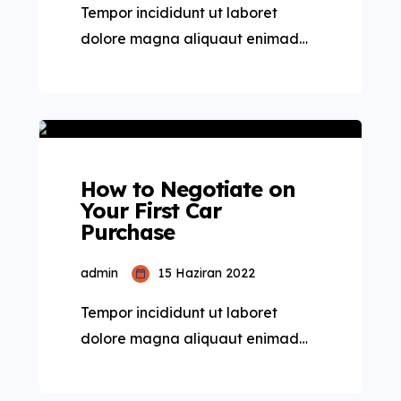
Tempor incididunt ut laboret
dolore magna aliquaut enimad
mini veniam quis nostrud exrciton.
Lorem ipsum dolor sit amet,
consectetur adipisicing elit sed
eiusmod tempor incididunt labore
dolore magna aliqua quis nostrud.
How to Negotiate on
Your First Car
Purchase
admin
15 Haziran 2022
Tempor incididunt ut laboret
dolore magna aliquaut enimad
mini veniam quis nostrud exrciton.
Lorem ipsum dolor sit amet,