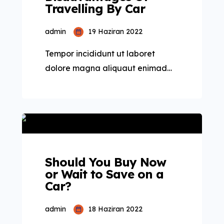
Travelling By Car
admin
19 Haziran 2022
Tempor incididunt ut laboret
dolore magna aliquaut enimad
mini veniam quis nostrud exrciton.
Lorem ipsum dolor sit amet,
consectetur adipisicing elit sed
eiusmod tempor incididunt labore
dolore magna aliqua quis nostrud.
Lorem ipsum dolor sit amet, con
Should You Buy Now
sectetur adipisicing elit, sed do
or Wait to Save on a
Car?
eiusmod tempor. Incididunt ut
laboret dolore magna aliqua. Ut
admin
18 Haziran 2022
enim ad minim veniam […]