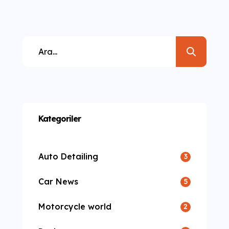
consectetur adipisicing elit sed
eiusmod tempor incididunt labore
dolore magna aliqua quis nostrud.
Kategoriler
Auto Detailing
3
Car News
5
Motorcycle world
2