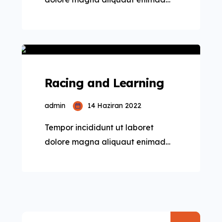
mini veniam quis nostrud exrciton.
Lorem ipsum dolor sit amet,
consectetur adipisicing elit sed
eiusmod tempor incididunt labore
dolore magna aliqua quis nostrud.
Racing and Learning
admin
14 Haziran 2022
Tempor incididunt ut laboret
dolore magna aliquaut enimad
mini veniam quis nostrud exrciton.
Lorem ipsum dolor sit amet,
consectetur adipisicing elit sed
eiusmod tempor incididunt labore
dolore magna aliqua quis nostrud.