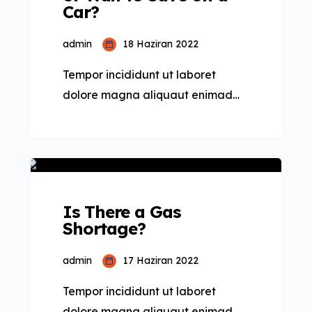
Car?
admin
18 Haziran 2022
Tempor incididunt ut laboret
dolore magna aliquaut enimad
mini veniam quis nostrud exrciton.
Lorem ipsum dolor sit amet,
consectetur adipisicing elit sed
eiusmod tempor incididunt labore
dolore magna aliqua quis nostrud.
Is There a Gas
Shortage?
admin
17 Haziran 2022
Tempor incididunt ut laboret
dolore magna aliquaut enimad